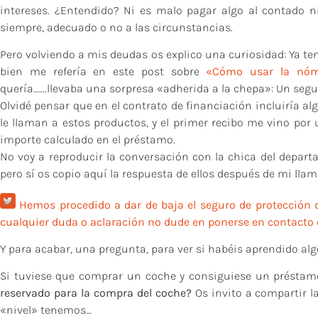
intereses. ¿Entendido? Ni es malo pagar algo al contado n
siempre, adecuado o no a las circunstancias.
Pero volviendo a mis deudas os explico una curiosidad: Ya te
bien me refería en este post sobre
«Cómo usar la nóm
quería…….llevaba una sorpresa «adherida a la chepa»: Un segu
Olvidé pensar que en el contrato de financiación incluiría a
le llaman a estos productos, y el primer recibo me vino por
importe calculado en el préstamo.
No voy a reproducir la conversación con la chica del depart
pero sí os copio aquí la respuesta de ellos después de mi lla
Hemos procedido a dar de baja el seguro de protección
cualquier duda o aclaración no dude en ponerse en contacto 
Y para acabar, una pregunta, para ver si habéis aprendido alg
Si tuviese que comprar un coche y consiguiese un préstamo
reservado para la compra del coche?
Os invito a compartir l
«nivel» tenemos…