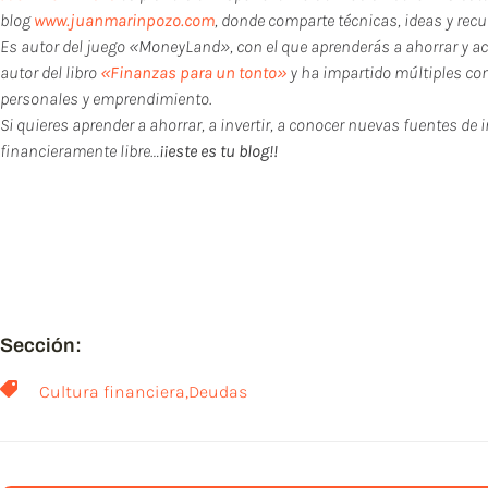
blog
www.juanmarinpozo.com
, donde comparte técnicas, ideas y re
Es autor del juego «MoneyLand», con el que aprenderás a ahorrar y a
autor del libro
«Finanzas para un tonto»
y ha impartido múltiples con
personales y emprendimiento.
Si quieres aprender a ahorrar, a invertir, a conocer nuevas fuentes de 
financieramente libre…
¡¡este es tu blog!!
Si te ha gustado este post
ayudar a otros, a leer 
¡¡GRACIA
Sección:
Cultura financiera
,
Deudas