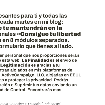
antes para ti y todas las
 cada martes en mi blog:
e te mantendrán en la
sonales
«Consigue tu libertad
s en 8 módulos separados.
rmulario que tienes al lado.
ter personal que nos proporciones serán
 esta web.
La Finalidad
es el envío de
 Legitimación
es gracias a tu
tran alojados en mis plataformas de
n ActiveCampaign, LLC, alojadas en EEUU
s a proteger la privacidad. Podrás
tación o Suprimir tus datos enviando un
ad de Control. Encontrarás más
erapia Financiera». Es socio fundador del