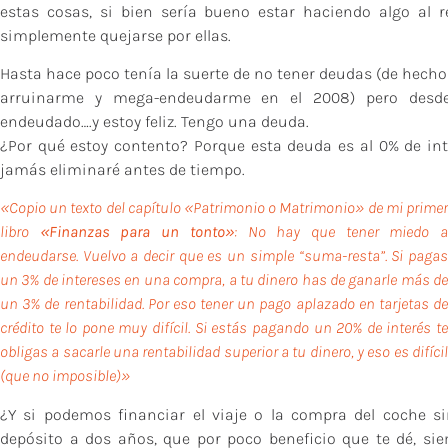
estas cosas, si bien sería bueno estar haciendo algo al r
simplemente quejarse por ellas.
Hasta hace poco tenía la suerte de no tener deudas (de hecho
arruinarme y mega-endeudarme en el 2008) pero des
endeudado….y estoy feliz. Tengo una deuda.
¿Por qué estoy contento? Porque esta deuda es al 0% de in
jamás eliminaré antes de tiempo.
«Copio un texto del capítulo «Patrimonio o Matrimonio» de mi primer
libro
«Finanzas para un tonto»
: No hay que tener miedo 
endeudarse. Vuelvo a decir que es un simple “suma-resta”. Si pagas
un 3% de interes
es en una compra, a tu dinero has de ganarle más d
un 3% de rentabilidad. Por eso tener un pago aplazado en tarjetas de
crédito te lo pone muy difícil. Si estás pagando un 20% de interés te
obligas a sacarle una rentabilidad superior a tu dinero, y eso es difícil
(que no imposible)»
¿Y si podemos financiar el viaje o la compra del coche s
depósito a dos años, que por poco beneficio que te dé, sie