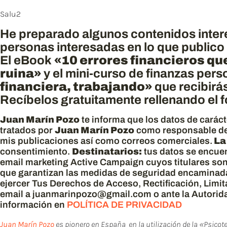
Salu2
He preparado algunos contenidos interes
personas interesadas en lo que publico
El eBook
«10 errores financieros qu
ruina»
y el mini-curso de finanzas per
financiera, trabajando»
que recibirá
Recíbelos gratuitamente rellenando el fo
Juan Marín Pozo
te informa que los datos de carác
tratados por
Juan Marín Pozo
como responsable de
mis publicaciones así como correos comerciales.
La
consentimiento.
Destinatarios:
tus datos se encuen
email marketing Active Campaign cuyos titulares so
que garantizan las medidas de seguridad encaminada
ejercer Tus Derechos de Acceso, Rectificación, Limi
email a juanmarinpozo@gmail.com o ante la Autorid
información en
POLÍTICA DE PRIVACIDAD
Juan Marín Pozo
es pionero en España en la utilización de la «Psicot