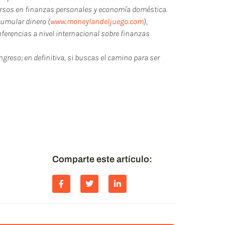
cursos en finanzas personales y economía doméstica.
cumular dinero (
www.moneylandeljuego.com
),
ferencias a nivel internacional sobre finanzas
ingreso; en definitiva, si buscas el camino para ser
 puedes compartirlo y
post relacionados.
S!!
Comparte este artículo: