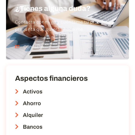
¿Tienes alguna duda?
Contacta conmigo y cuéntame tu problema o
pregunta que quieras hacerme
Contacto
Aspectos financieros
Activos
Ahorro
Alquiler
Bancos