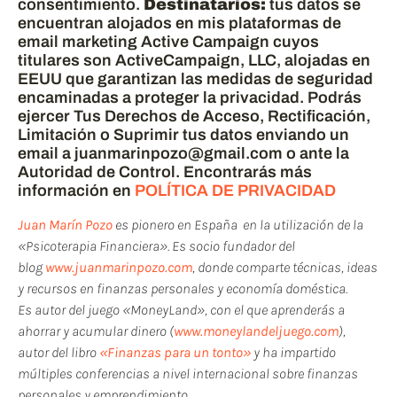
consentimiento.
Destinatarios:
tus datos se
encuentran alojados en mis plataformas de
email marketing Active Campaign cuyos
titulares son ActiveCampaign, LLC, alojadas en
EEUU que garantizan las medidas de seguridad
encaminadas a proteger la privacidad. Podrás
ejercer Tus Derechos de Acceso, Rectificación,
Limitación o Suprimir tus datos enviando un
email a juanmarinpozo@gmail.com o ante la
Autoridad de Control. Encontrarás más
información en
POLÍTICA DE PRIVACIDAD
Juan Marín Pozo
es pionero en España en la utilización de la
«Psicoterapia Financiera». Es socio fundador del
blog
www.juanmarinpozo.com
, donde comparte técnicas, ideas
y recursos en finanzas personales y economía doméstica.
Es autor del juego «MoneyLand», con el que aprenderás a
ahorrar y acumular dinero (
www.moneylandeljuego.com
),
autor del libro
«Finanzas para un tonto»
y ha impartido
múltiples conferencias a nivel internacional sobre finanzas
personales y emprendimiento.