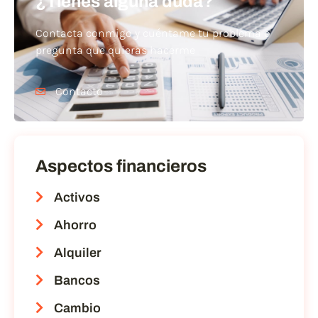
¿Tienes alguna duda?
Contacta conmigo y cuéntame tu problema o
pregunta que quieras hacerme
Contacto
Aspectos financieros
Activos
Ahorro
Alquiler
Bancos
Cambio