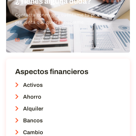
¿Tienes alguna duda?
Contacta conmigo y cuéntame tu problema o
pregunta que quieras hacerme
Contacto
Aspectos financieros
Activos
Ahorro
Alquiler
Bancos
Cambio