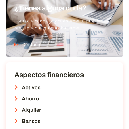
¿Tienes alguna duda?
Contacta conmigo y cuéntame tu problema o
pregunta que quieras hacerme
Contacto
Aspectos financieros
Activos
Ahorro
Alquiler
Bancos