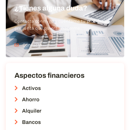
¿Tienes alguna duda?
Contacta conmigo y cuéntame tu problema o
pregunta que quieras hacerme
Contacto
Aspectos financieros
Activos
Ahorro
Alquiler
Bancos