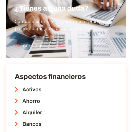
¿Tienes alguna duda?
Contacta conmigo y cuéntame tu problema o
pregunta que quieras hacerme
Contacto
Aspectos financieros
Activos
Ahorro
Alquiler
Bancos