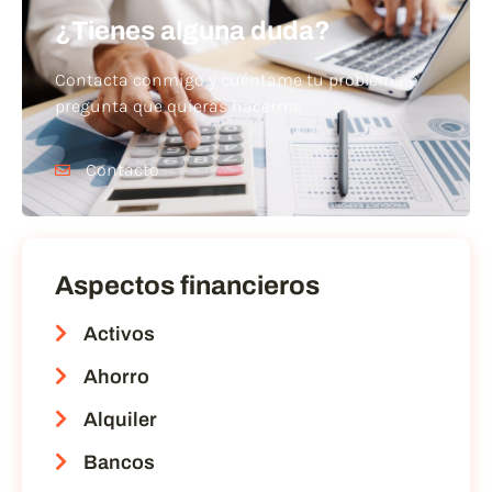
¿Tienes alguna duda?
Contacta conmigo y cuéntame tu problema o
pregunta que quieras hacerme
Contacto
Aspectos financieros
Activos
Ahorro
Alquiler
Bancos