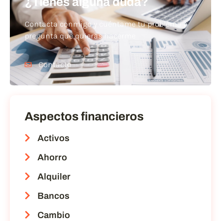
¿Tienes alguna duda?
Contacta conmigo y cuéntame tu problema o
pregunta que quieras hacerme
Contacto
Aspectos financieros
Activos
Ahorro
Alquiler
Bancos
Cambio