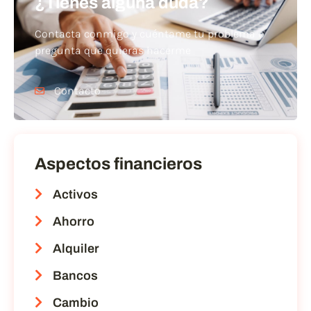
¿Tienes alguna duda?
Contacta conmigo y cuéntame tu problema o
pregunta que quieras hacerme
Contacto
Aspectos financieros
Activos
Ahorro
Alquiler
Bancos
Cambio