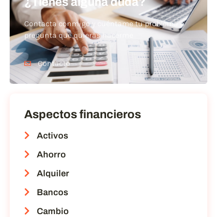
¿Tienes alguna duda?
Contacta conmigo y cuéntame tu problema o
pregunta que quieras hacerme
Contacto
Aspectos financieros
Activos
Ahorro
Alquiler
Bancos
Cambio