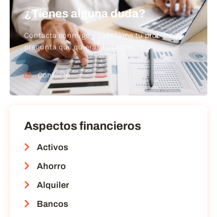
¿Tienes alguna duda?
Contacta conmigo y cuéntame tu problema o
pregunta que quieras hacerme
Contacto
Aspectos financieros
Activos
Ahorro
Alquiler
Bancos