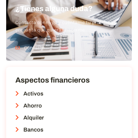
¿Tienes alguna duda?
Contacta conmigo y cuéntame tu problema o
pregunta que quieras hacerme
Contacto
Aspectos financieros
Activos
Ahorro
Alquiler
Bancos