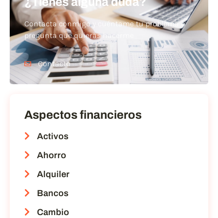
¿Tienes alguna duda?
Contacta conmigo y cuéntame tu problema o
pregunta que quieras hacerme
Contacto
Aspectos financieros
Activos
Ahorro
Alquiler
Bancos
Cambio