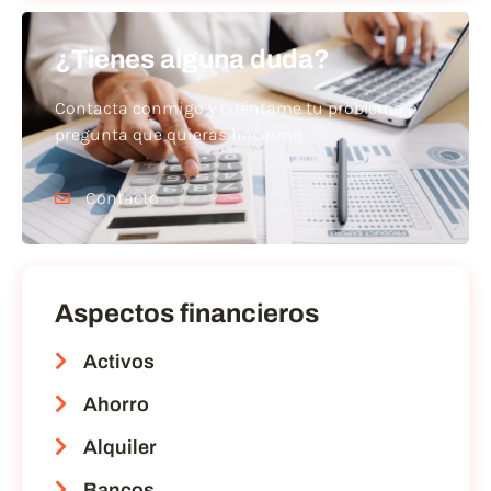
¿Tienes alguna duda?
Contacta conmigo y cuéntame tu problema o
pregunta que quieras hacerme
Contacto
Aspectos financieros
Activos
Ahorro
Alquiler
Bancos