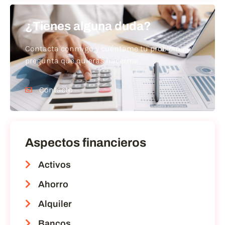
¿Tienes alguna duda?
Contacta conmigo y cuéntame tu problema o
pregunta que quieras hacerme
Contacto
Aspectos financieros
Activos
Ahorro
Alquiler
Bancos