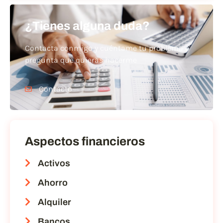
¿Tienes alguna duda?
Contacta conmigo y cuéntame tu problema o
pregunta que quieras hacerme
Contacto
Aspectos financieros
Activos
Ahorro
Alquiler
Bancos