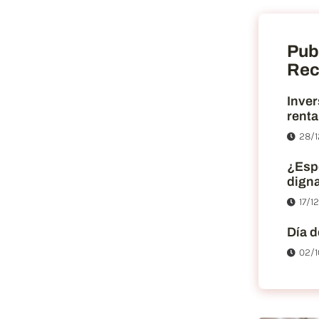
Pub
Rec
Inver
renta
28/1
¿Esp
dign
17/1
Día d
02/1