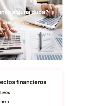
enes alguna duda?
cta conmigo y cuéntame tu
ema o pregunta que quieras
rme
ntacto
ectos financieros
tivos
orro