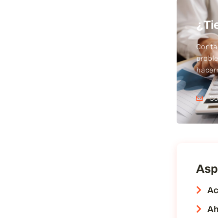
¿Ti
Conta
probl
hace
Co
Asp
Ac
Ah