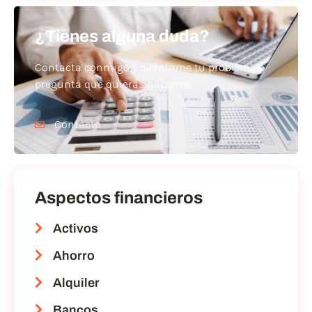
¿Tienes alguna duda?
Contacta conmigo y cuéntame tu problema o
pregunta que quieras hacerme
Contacto
Aspectos financieros
Activos
Ahorro
Alquiler
Bancos