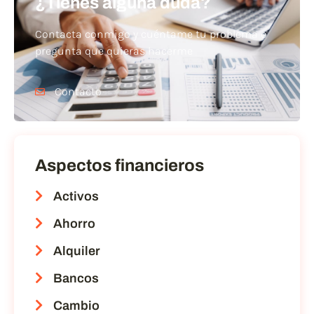
¿Tienes alguna duda?
Contacta conmigo y cuéntame tu problema o
pregunta que quieras hacerme
Contacto
Aspectos financieros
Activos
Ahorro
Alquiler
Bancos
Cambio