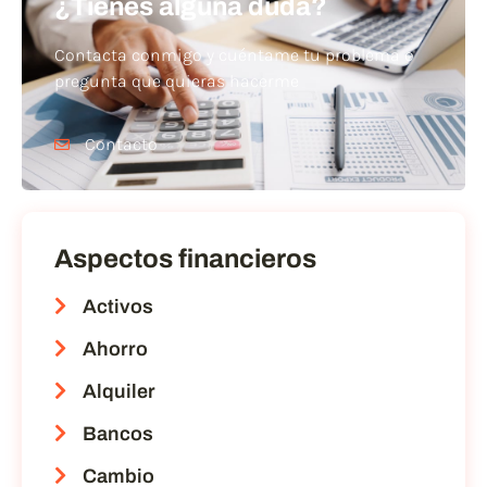
¿Tienes alguna duda?
Contacta conmigo y cuéntame tu problema o
pregunta que quieras hacerme
Contacto
Aspectos financieros
Activos
Ahorro
Alquiler
Bancos
Cambio