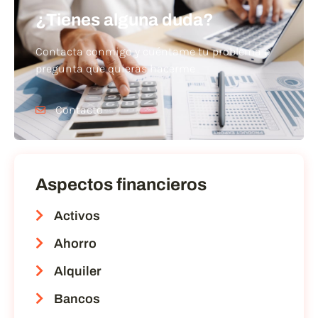
¿Tienes alguna duda?
Contacta conmigo y cuéntame tu problema o
pregunta que quieras hacerme
Contacto
Aspectos financieros
Activos
Ahorro
Alquiler
Bancos