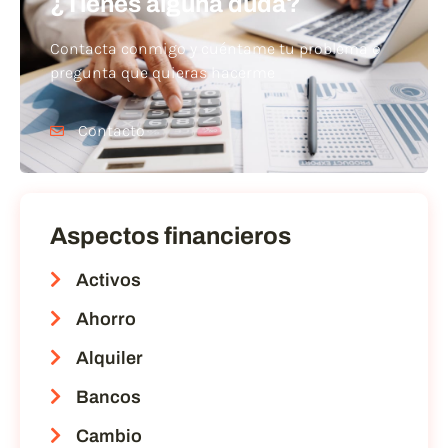
¿Tienes alguna duda?
Contacta conmigo y cuéntame tu problema o
pregunta que quieras hacerme
Contacto
Aspectos financieros
Activos
Ahorro
Alquiler
Bancos
Cambio