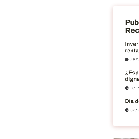
Pub
Rec
Inver
renta
28/1
¿Esp
dign
17/1
Día d
02/1