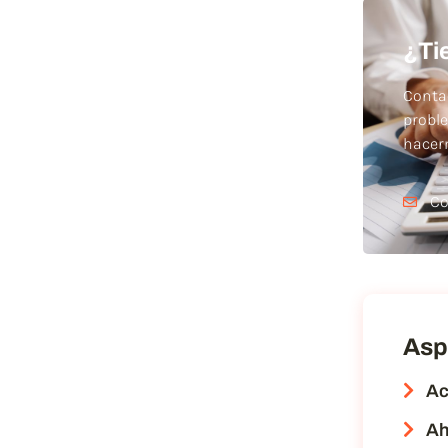
¿Ti
Conta
probl
hace
Co
Asp
Ac
Ah