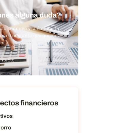
enes alguna duda?
cta conmigo y cuéntame tu
ema o pregunta que quieras
rme
ntacto
ectos financieros
tivos
orro