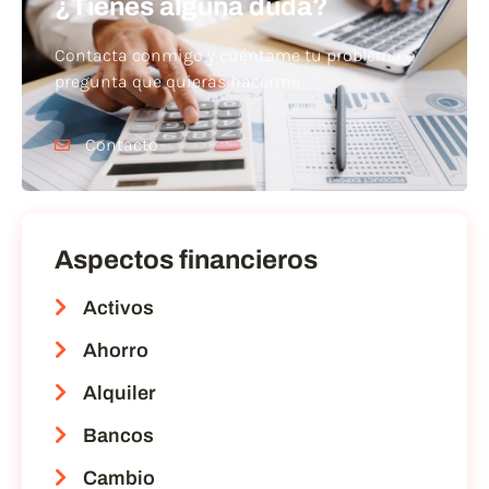
¿Tienes alguna duda?
Contacta conmigo y cuéntame tu problema o
pregunta que quieras hacerme
Contacto
Aspectos financieros
Activos
Ahorro
Alquiler
Bancos
Cambio