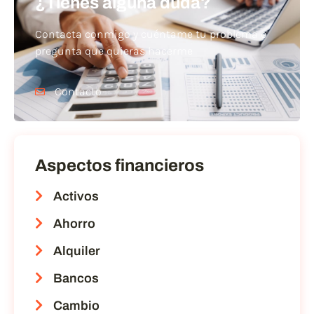
¿Tienes alguna duda?
Contacta conmigo y cuéntame tu problema o
pregunta que quieras hacerme
Contacto
Aspectos financieros
Activos
Ahorro
Alquiler
Bancos
Cambio