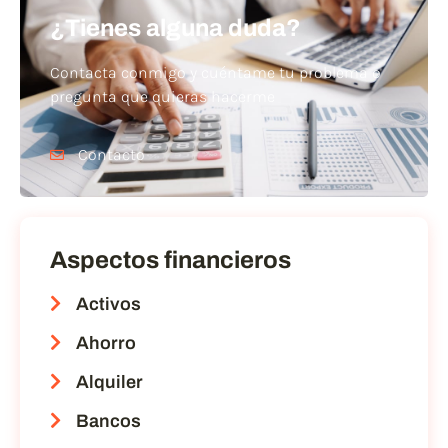
¿Tienes alguna duda?
Contacta conmigo y cuéntame tu problema o
pregunta que quieras hacerme
Contacto
Aspectos financieros
Activos
Ahorro
Alquiler
Bancos