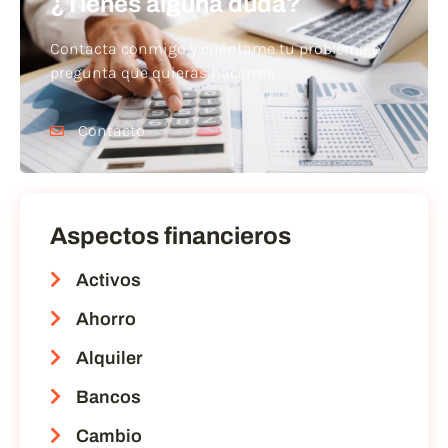
¿Tienes alguna duda?
Contacta conmigo y cuéntame tu problema o
pregunta que quieras hacerme
Contacto
Aspectos financieros
Activos
Ahorro
Alquiler
Bancos
Cambio