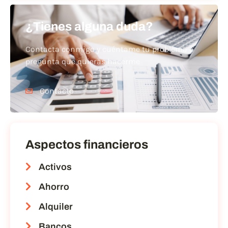
¿Tienes alguna duda?
Contacta conmigo y cuéntame tu problema o
pregunta que quieras hacerme
Contacto
Aspectos financieros
Activos
Ahorro
Alquiler
Bancos