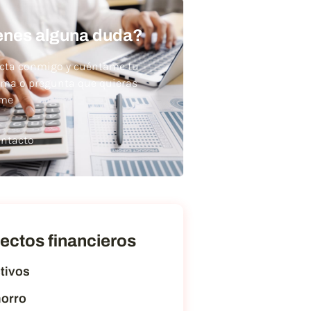
enes alguna duda?
cta conmigo y cuéntame tu
ema o pregunta que quieras
rme
ntacto
ectos financieros
tivos
orro