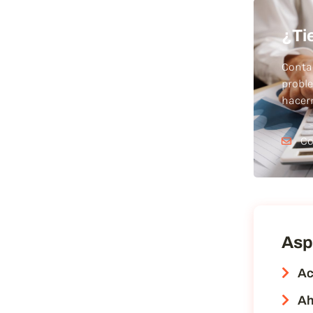
¿Ti
Conta
probl
hace
Co
Asp
Ac
Ah