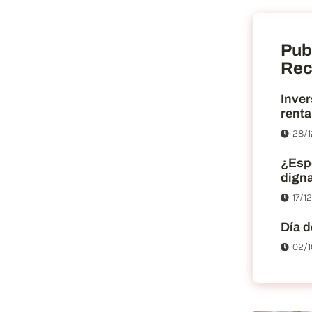
Pub
Rec
Inver
renta
28/1
¿Esp
dign
17/1
Día d
02/1