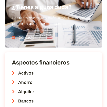
¿Tienes alguna duda?
Contacta conmigo y cuéntame tu problema o
pregunta que quieras hacerme
Contacto
Aspectos financieros
Activos
Ahorro
Alquiler
Bancos