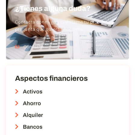
¿Tienes alguna duda?
Contacta conmigo y cuéntame tu problema o
pregunta que quieras hacerme
Contacto
Aspectos financieros
Activos
Ahorro
Alquiler
Bancos