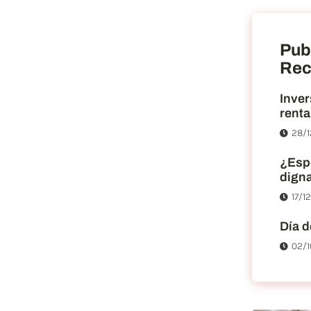
Pub
Rec
Inver
renta
28/1
¿Esp
dign
17/1
Día d
02/1