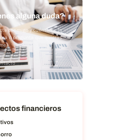
enes alguna duda?
cta conmigo y cuéntame tu
ema o pregunta que quieras
rme
ntacto
ectos financieros
tivos
orro