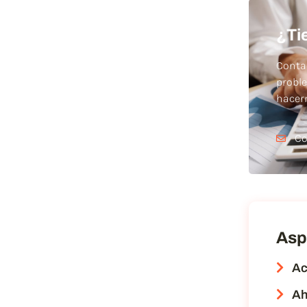
¿Ti
Conta
probl
hace
Co
Asp
Ac
Ah