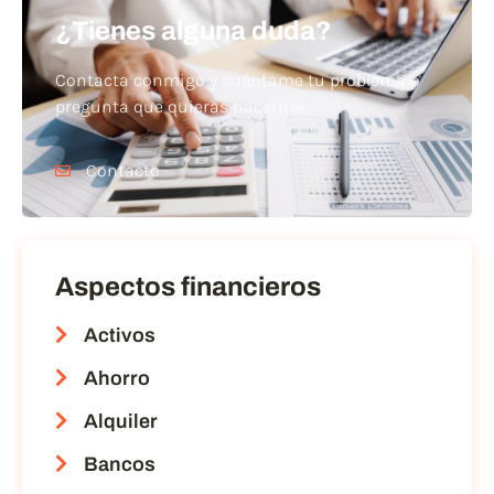
¿Tienes alguna duda?
Contacta conmigo y cuéntame tu problema o
pregunta que quieras hacerme
Contacto
Aspectos financieros
Activos
Ahorro
Alquiler
Bancos