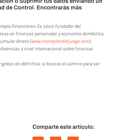
tación o Suprimir tus datos enviando un
ad de Control. Encontrarás más
erapia Financiera». Es socio fundador del
cursos en finanzas personales y economía doméstica.
cumular dinero (
www.moneylandeljuego.com
),
ferencias a nivel internacional sobre finanzas
ingreso; en definitiva, si buscas el camino para ser
 puedes compartirlo y
post relacionados.
S!!
Comparte este artículo: