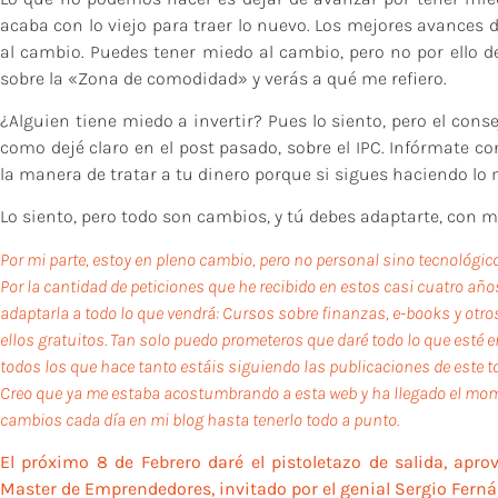
acaba con lo viejo para traer lo nuevo. Los mejores avances
al cambio. Puedes tener miedo al cambio, pero no por ello de
sobre la «Zona de comodidad» y verás a qué me refiero.
¿Alguien tiene miedo a invertir? Pues lo siento, pero el cons
como dejé claro en el post pasado, sobre el IPC. Infórmate c
la manera de tratar a tu dinero porque si sigues haciendo l
Lo siento, pero todo son cambios, y tú debes adaptarte, con m
Por mi parte, estoy en pleno cambio, pero no personal sino tecnológico
Por la cantidad de peticiones que he recibido en estos casi cuatro año
adaptarla a todo lo que vendrá: Cursos sobre finanzas, e-books y ot
ellos gratuitos. Tan solo puedo prometeros que daré todo lo que esté
todos los que hace tanto estáis siguiendo las publicaciones de este t
Creo que ya me estaba acostumbrando a esta web y ha llegado el mome
cambios cada día en mi blog hasta tenerlo todo a punto.
El próximo 8 de Febrero daré el pistoletazo de salida, ap
Master de Emprendedores
, invitado por el genial Sergio Fern