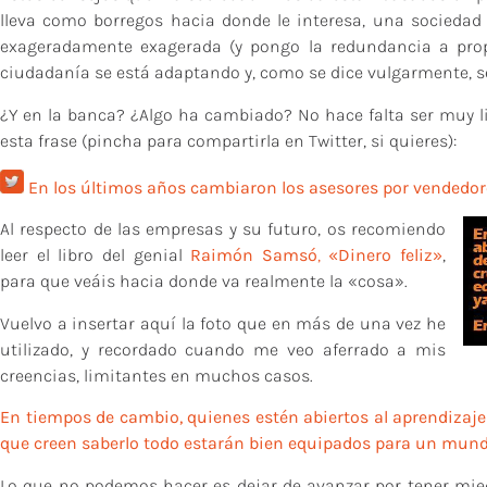
lleva como borregos hacia donde le interesa, una socieda
exageradamente exagerada (y pongo la redundancia a prop
ciudadanía se está adaptando y, como se dice vulgarmente, se 
¿Y en la banca? ¿Algo ha cambiado? No hace falta ser muy 
esta frase (pincha para compartirla en Twitter, si quieres):
En los últimos años cambiaron los asesores por vendedo
Al respecto de las empresas y su futuro, os recomiendo
leer el libro del genial
Raimón Samsó
,
«Dinero feliz»
,
para que veáis hacia donde va realmente la «cosa».
Vuelvo a insertar aquí la foto que en más de una vez he
utilizado, y recordado cuando me veo aferrado a mis
creencias, limitantes en muchos casos.
En tiempos de cambio, quienes estén abiertos al aprendizaje
que creen saberlo todo estarán bien equipados para un mundo 
Lo que no podemos hacer es dejar de avanzar por tener mied