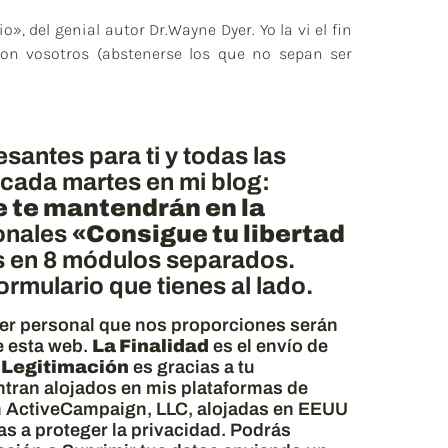
», del genial autor Dr.Wayne Dyer. Yo la vi el fin
on vosotros (abstenerse los que no sepan ser
antes para ti y todas las
 cada martes en mi blog:
e te mantendrán en la
sonales
«Consigue tu libertad
s en 8 módulos separados.
rmulario que tienes al lado.
ter personal que nos proporciones serán
 esta web.
La Finalidad
es el envío de
 Legitimación
es gracias a tu
tran alojados en mis plataformas de
n ActiveCampaign, LLC, alojadas en EEUU
s a proteger la privacidad. Podrás