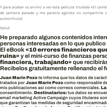
Y para acabar os animo a ver esta película titulada «El cambio
de semana pasado y me parecía egoísta no compartirla c
autocríticos)
Salu2
He preparado algunos contenidos interes
personas interesadas en lo que publico
El eBook
«10 errores financieros qu
ruina»
y el mini-curso de finanzas per
financiera, trabajando»
que recibirá
Recíbelos gratuitamente rellenando el fo
Juan Marín Pozo
te informa que los datos de carác
tratados por
Juan Marín Pozo
como responsable de
mis publicaciones así como correos comerciales.
La
consentimiento.
Destinatarios:
tus datos se encuen
email marketing Active Campaign cuyos titulares so
que garantizan las medidas de seguridad encaminada