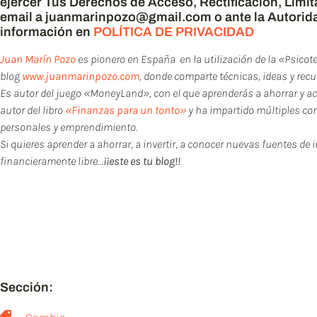
ejercer Tus Derechos de Acceso, Rectificación, Limi
email a juanmarinpozo@gmail.com o ante la Autorid
información en
POLÍTICA DE PRIVACIDAD
Juan Marín Pozo
es pionero en España en la utilización de la «Psicot
blog
www.juanmarinpozo.com
, donde comparte técnicas, ideas y re
Es autor del juego «MoneyLand», con el que aprenderás a ahorrar y a
autor del libro
«Finanzas para un tonto»
y ha impartido múltiples con
personales y emprendimiento.
Si quieres aprender a ahorrar, a invertir, a conocer nuevas fuentes de 
financieramente libre…
¡¡este es tu blog!!
Si te ha gustado este post
ayudar a otros, a leer 
¡¡GRACIA
Sección: