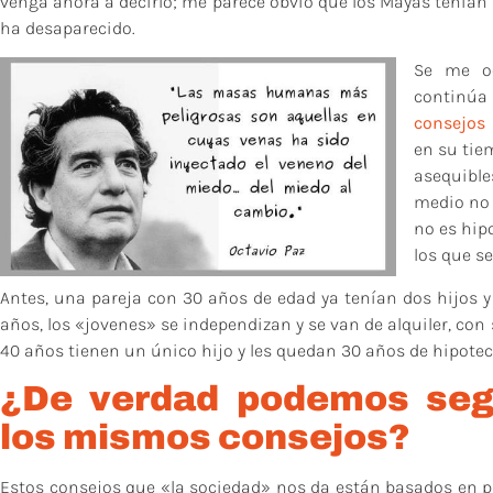
venga ahora a decirlo; me parece obvio que los Mayas tenían
ha desaparecido.
Se me o
continú
consejos 
en su tie
asequible
medio no 
no es hip
los que se
Antes, una pareja con 30 años de edad ya tenían dos hijos y
años, los «jovenes» se independizan y se van de alquiler, con 
40 años tienen un único hijo y les quedan 30 años de hipotec
¿De verdad podemos seg
los mismos consejos?
Estos consejos que «la sociedad» nos da están basados en pr