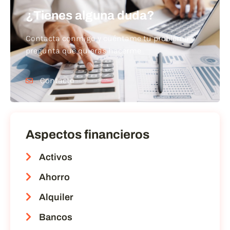
¿Tienes alguna duda?
Contacta conmigo y cuéntame tu problema o
pregunta que quieras hacerme
Contacto
Aspectos financieros
Activos
Ahorro
Alquiler
Bancos