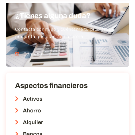
¿Tienes alguna duda?
Contacta conmigo y cuéntame tu problema o
pregunta que quieras hacerme
Contacto
Aspectos financieros
Activos
Ahorro
Alquiler
Bancos