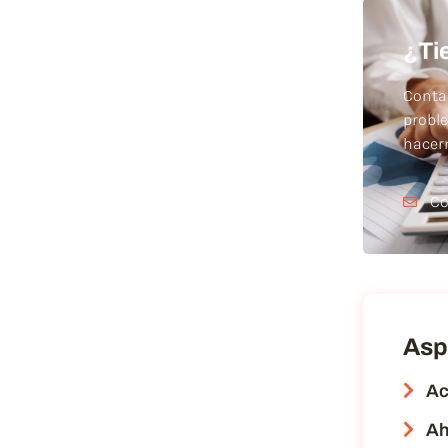
¿Ti
Conta
probl
hace
Co
Asp
Ac
Ah