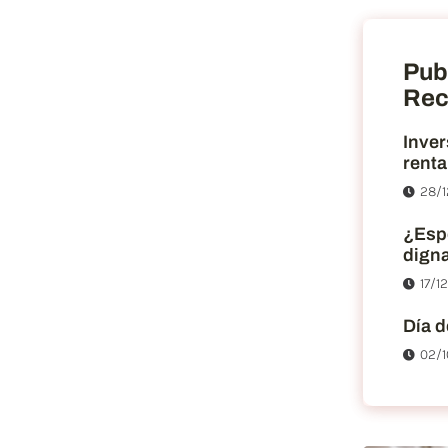
Pub
Rec
Inver
renta
28/1
¿Esp
dign
17/1
Día d
02/1