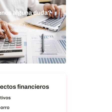
enes alguna duda?
cta conmigo y cuéntame tu
ema o pregunta que quieras
rme
ntacto
ectos financieros
tivos
orro