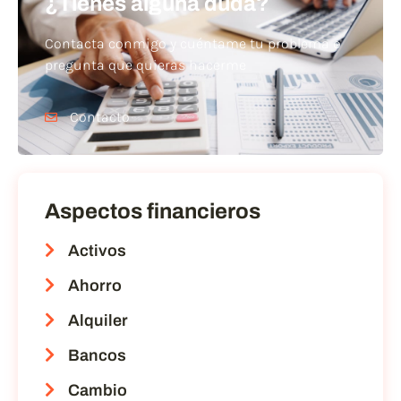
¿Tienes alguna duda?
Contacta conmigo y cuéntame tu problema o
pregunta que quieras hacerme
Contacto
Aspectos financieros
Activos
Ahorro
Alquiler
Bancos
Cambio