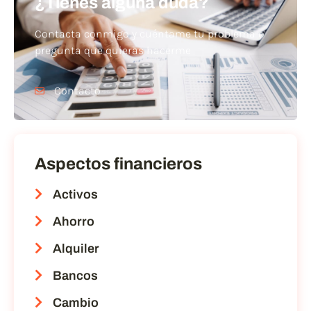
¿Tienes alguna duda?
Contacta conmigo y cuéntame tu problema o
pregunta que quieras hacerme
Contacto
Aspectos financieros
Activos
Ahorro
Alquiler
Bancos
Cambio