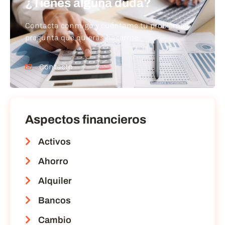
¿Tienes alguna duda?
Contacta conmigo y cuéntame tu problema o
pregunta que quieras hacerme
Contacto
Aspectos financieros
Activos
Ahorro
Alquiler
Bancos
Cambio