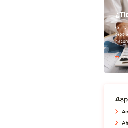
¿Ti
Conta
probl
hace
Co
Asp
Ac
Ah