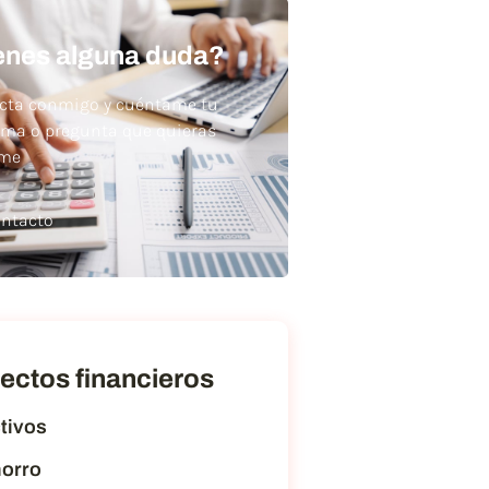
enes alguna duda?
cta conmigo y cuéntame tu
ema o pregunta que quieras
rme
ntacto
ectos financieros
tivos
orro