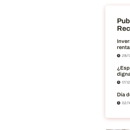
Pub
Rec
Inver
renta
28/1
¿Esp
dign
17/1
Día d
02/1