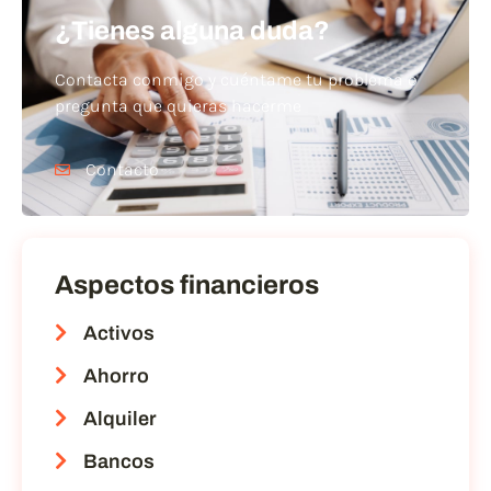
¿Tienes alguna duda?
Contacta conmigo y cuéntame tu problema o
pregunta que quieras hacerme
Contacto
Aspectos financieros
Activos
Ahorro
Alquiler
Bancos