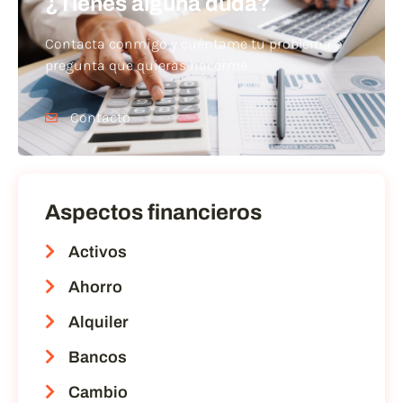
¿Tienes alguna duda?
Contacta conmigo y cuéntame tu problema o
pregunta que quieras hacerme
Contacto
Aspectos financieros
Activos
Ahorro
Alquiler
Bancos
Cambio