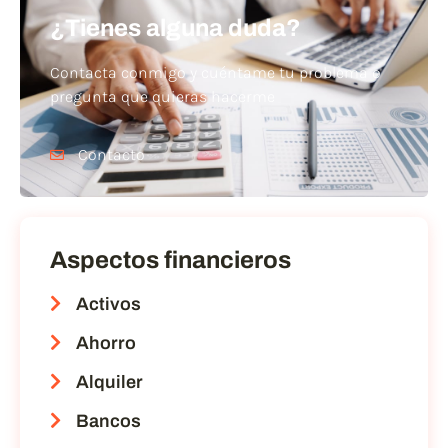
¿Tienes alguna duda?
Contacta conmigo y cuéntame tu problema o
pregunta que quieras hacerme
Contacto
Aspectos financieros
Activos
Ahorro
Alquiler
Bancos