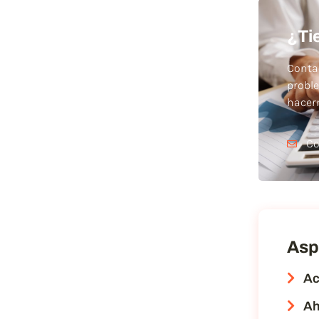
¿Ti
Conta
probl
hace
Co
Asp
Ac
Ah