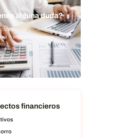
enes alguna duda?
cta conmigo y cuéntame tu
ema o pregunta que quieras
rme
ntacto
ectos financieros
tivos
orro