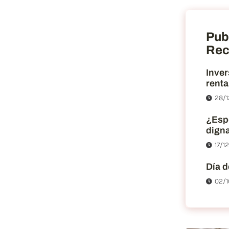
Pub
Rec
Inver
renta
28/1
¿Esp
dign
17/1
Día d
02/1