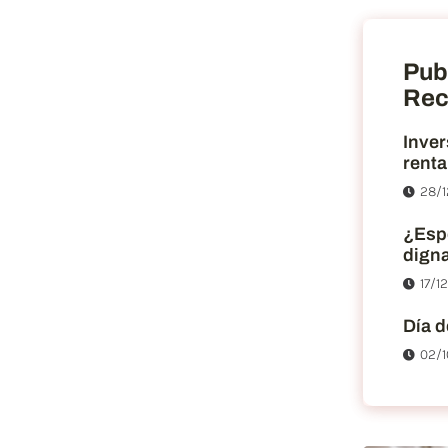
Pub
Rec
Inver
renta
28/1
¿Esp
dign
17/1
Día d
02/1