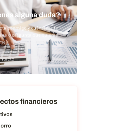
enes alguna duda?
cta conmigo y cuéntame tu
ema o pregunta que quieras
rme
ntacto
ectos financieros
tivos
orro