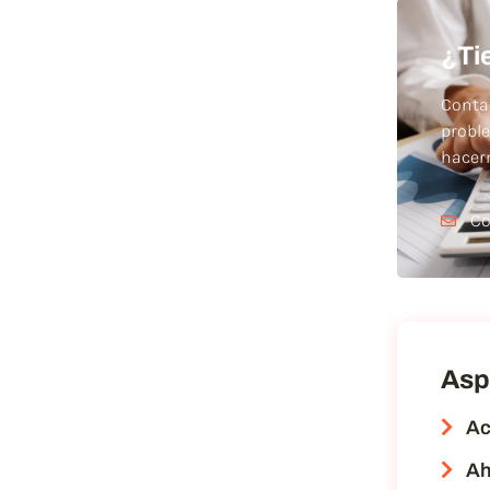
¿Ti
Conta
probl
hace
Co
Asp
Ac
Ah