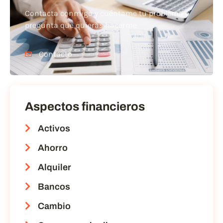
Contacta conmigo y cuéntame tu problema o
pregunta que quieras hacerme
Contacto
Aspectos financieros
Activos
Ahorro
Alquiler
Bancos
Cambio