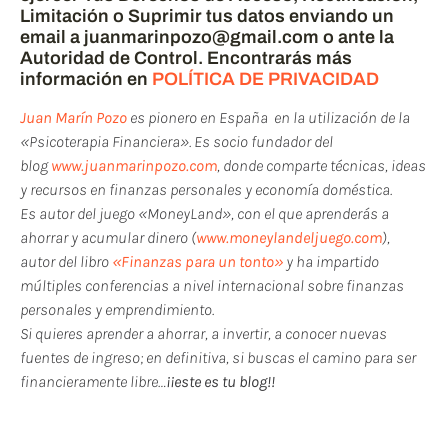
Limitación o Suprimir tus datos enviando un
email a juanmarinpozo@gmail.com o ante la
Autoridad de Control. Encontrarás más
información en
POLÍTICA DE PRIVACIDAD
Juan Marín Pozo
es pionero en España en la utilización de la
«Psicoterapia Financiera». Es socio fundador del
blog
www.juanmarinpozo.com
, donde comparte técnicas, ideas
y recursos en finanzas personales y economía doméstica.
Es autor del juego «MoneyLand», con el que aprenderás a
ahorrar y acumular dinero (
www.moneylandeljuego.com
),
autor del libro
«Finanzas para un tonto»
y ha impartido
múltiples conferencias a nivel internacional sobre finanzas
personales y emprendimiento.
Si quieres aprender a ahorrar, a invertir, a conocer nuevas
fuentes de ingreso; en definitiva, si buscas el camino para ser
financieramente libre…
¡¡este es tu blog!!
Si te ha gustado este post