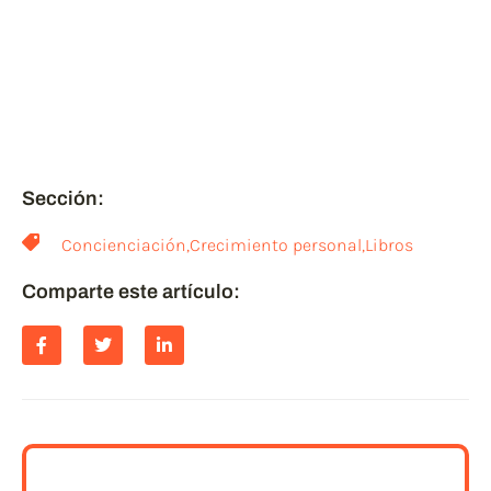
puedes compartirlo y
ayudar a otros, a leer post
relacionados.
¡¡GRACIAS!!
Sección:
Concienciación
,
Crecimiento personal
,
Libros
Comparte este artículo: